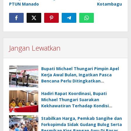
PTUN Manado
Kotambagu
Jangan Lewatkan
Bupati Michael Thungari Pimpin Apel
Kerja Awal Bulan, Ingatkan Pasca
Bencana Perlu Ditingkatkan
Kewaspasdaan dan Tetap
Berkoordinasi
Hadiri Rapat Koordinasi, Bupati
Michael Thungari Suarakan
Kekhawatiran Terhadap Kondisi
Layanan Komunikasi Di Sangihe
Stabilkan Harga, Pemkab Sangihe dan
Forkopimda Sidak Gudang Bulog Serta
Resmikan Kios Pangan Awu Di Pasar