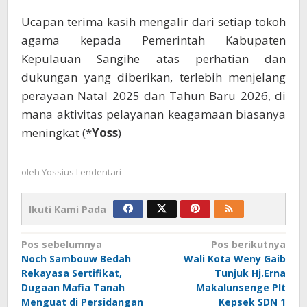
Ucapan terima kasih mengalir dari setiap tokoh
agama kepada Pemerintah Kabupaten
Kepulauan Sangihe atas perhatian dan
dukungan yang diberikan, terlebih menjelang
perayaan Natal 2025 dan Tahun Baru 2026, di
mana aktivitas pelayanan keagamaan biasanya
meningkat (*
Yoss
)
oleh
Yossius Lendentari
Ikuti Kami Pada
Navigasi
Pos sebelumnya
Pos berikutnya
Noch Sambouw Bedah
Wali Kota Weny Gaib
pos
Rekayasa Sertifikat,
Tunjuk Hj.Erna
Dugaan Mafia Tanah
Makalunsenge Plt
Menguat di Persidangan
Kepsek SDN 1