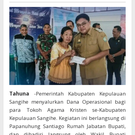
Lendentari
Agama
Kristen
Se-
kabupaten
Sangihe
Tahuna
-Pemerintah Kabupaten Kepulauan
Sangihe menyalurkan Dana Operasional bagi
para Tokoh Agama Kristen se-Kabupaten
Kepulauan Sangihe. Kegiatan ini berlangsung di
Papanuhung Santiago Rumah Jabatan Bupati,
dan dihadiri langsung oleh Wakil Bupati