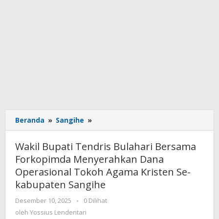
Beranda
»
Sangihe
»
Wakil
Bupati
Tendris
Wakil Bupati Tendris Bulahari Bersama
Bulahari
Forkopimda Menyerahkan Dana
Bersama
Operasional Tokoh Agama Kristen Se-
Forkopimda
Menyerahkan
kabupaten Sangihe
Dana
Desember 10, 2025
oleh
-
0 Dilihat
Operasional
Yossius
oleh
Yossius Lendentari
Tokoh