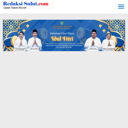
Lewati
ke
konten