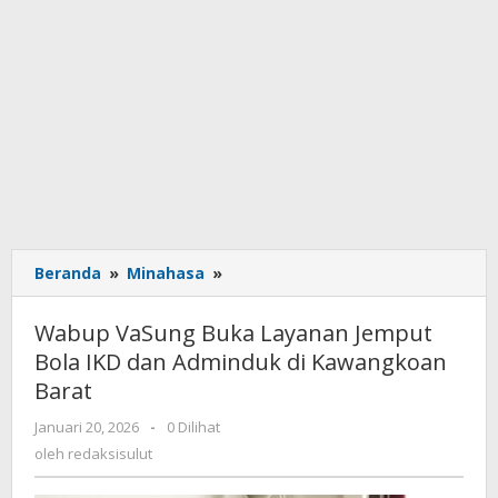
Beranda
»
Minahasa
»
Wabup
VaSung
Buka
Wabup VaSung Buka Layanan Jemput
Layanan
Bola IKD dan Adminduk di Kawangkoan
Jemput
Barat
Bola
IKD
Januari 20, 2026
oleh
-
0 Dilihat
dan
redaksisulut
oleh
redaksisulut
Adminduk
di