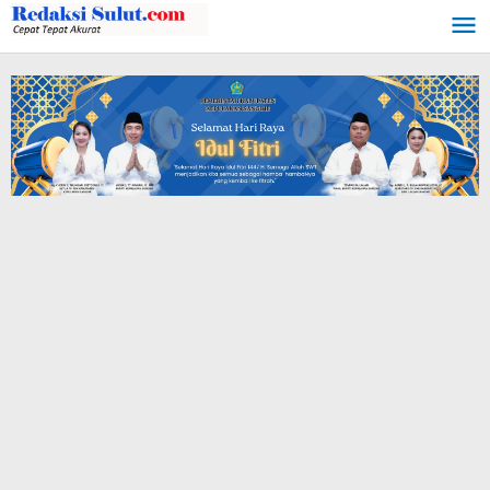
Lewati
ke
konten