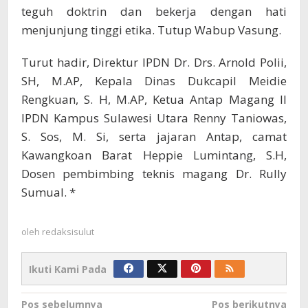
teguh doktrin dan bekerja dengan hati
menjunjung tinggi etika. Tutup Wabup Vasung.
Turut hadir, Direktur IPDN Dr. Drs. Arnold Polii,
SH, M.AP, Kepala Dinas Dukcapil Meidie
Rengkuan, S. H, M.AP, Ketua Antap Magang II
IPDN Kampus Sulawesi Utara Renny Taniowas,
S. Sos, M. Si, serta jajaran Antap, camat
Kawangkoan Barat Heppie Lumintang, S.H,
Dosen pembimbing teknis magang Dr. Rully
Sumual. *
oleh
redaksisulut
Ikuti Kami Pada
Navigasi
Pos sebelumnya
Pos berikutnya