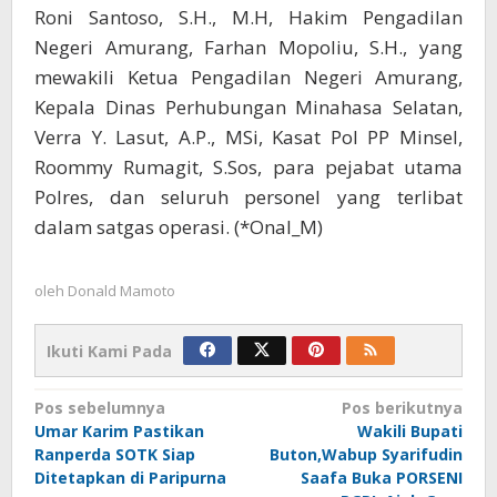
Roni Santoso, S.H., M.H, Hakim Pengadilan
Negeri Amurang, Farhan Mopoliu, S.H., yang
mewakili Ketua Pengadilan Negeri Amurang,
Kepala Dinas Perhubungan Minahasa Selatan,
Verra Y. Lasut, A.P., MSi, Kasat Pol PP Minsel,
Roommy Rumagit, S.Sos, para pejabat utama
Polres, dan seluruh personel yang terlibat
dalam satgas operasi. (*Onal_M)
oleh
Donald Mamoto
Ikuti Kami Pada
Navigasi
Pos sebelumnya
Pos berikutnya
Umar Karim Pastikan
Wakili Bupati
pos
Ranperda SOTK Siap
Buton,Wabup Syarifudin
Ditetapkan di Paripurna
Saafa Buka PORSENI