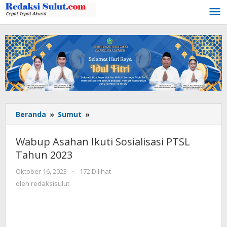
Lewati
ke
konten
Beranda
»
Sumut
»
Wabup
Asahan
Ikuti
Wabup Asahan Ikuti Sosialisasi PTSL
Sosialisasi
Tahun 2023
PTSL
Tahun
Oktober 16, 2023
oleh
-
172 Dilihat
2023
redaksisulut
oleh
redaksisulut