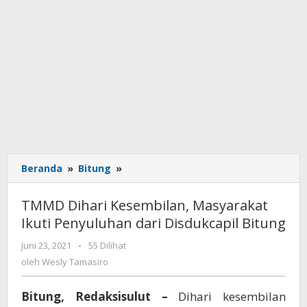
Beranda
»
Bitung
»
TMMD
Dihari
Kesembilan,
TMMD Dihari Kesembilan, Masyarakat
Masyarakat
Ikuti Penyuluhan dari Disdukcapil Bitung
Ikuti
Penyuluhan
Juni 23, 2021
oleh
-
55 Dilihat
dari
Wesly
oleh
Wesly Tamasiro
Disdukcapil
Tamasiro
Bitung
Bitung, Redaksisulut –
Dihari kesembilan