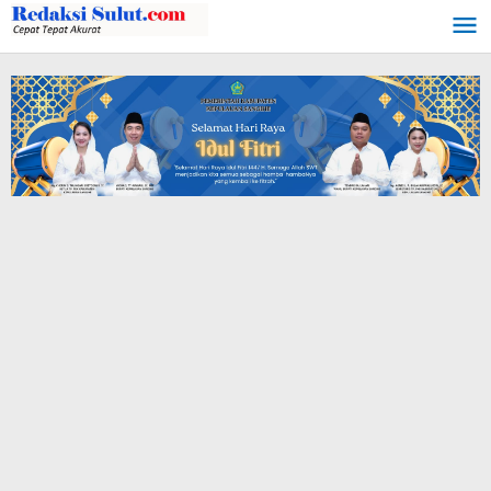
Lewati
ke
konten