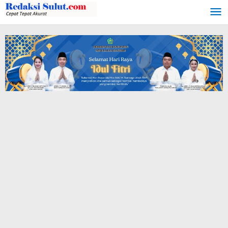
Lewati
ke
konten