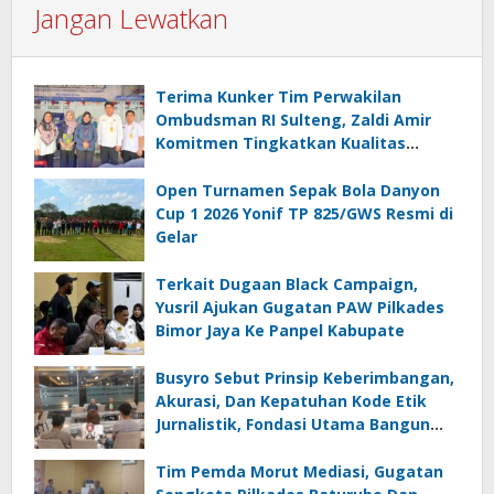
Jangan Lewatkan
Terima Kunker Tim Perwakilan
Ombudsman RI Sulteng, Zaldi Amir
Komitmen Tingkatkan Kualitas
Pelayanan Publik Akuntabel Bebas
Mal Administrasi
Open Turnamen Sepak Bola Danyon
Cup 1 2026 Yonif TP 825/GWS Resmi di
Gelar
Terkait Dugaan Black Campaign,
Yusril Ajukan Gugatan PAW Pilkades
Bimor Jaya Ke Panpel Kabupate
Busyro Sebut Prinsip Keberimbangan,
Akurasi, Dan Kepatuhan Kode Etik
Jurnalistik, Fondasi Utama Bangun
Kepercayaan Publik Terhadap Media
Tim Pemda Morut Mediasi, Gugatan