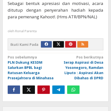
Sebagai bentuk apresiasi dan motivasi, acara
ditutup dengan penyerahan hadiah kepada
para pemenang Kahoot!. (Hms ATR/BPN/NAL)
oleh
Ronal Parenta
Ikuti Kami Pada
Navigasi
Pos sebelumnya
Pos berikutnya
PLN Dukung KESDM
Serap Aspirasi di Desa
pos
Salurkan BPBL bagi
Yosonegoro, Ramdan
Ratusan Keluarga
Liputo : Aspirasi Akan
Prasejahtera di Minahasa
Dibahas di DPRD