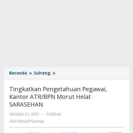
Beranda
»
Sulteng
»
Tingkatkan
Pengetahuan
Pegawai,
Tingkatkan Pengetahuan Pegawai,
Kantor
Kantor ATR/BPN Morut Helat
ATR/BPN
SARASEHAN
Morut
Helat
Oktober 31, 2025
oleh
-
0 Dilihat
SARASEHAN
Ronal
oleh
Ronal Parenta
Parenta