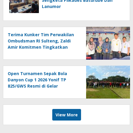
Sengketa Pilkades Baturube Dan
Lanumor
Terima Kunker Tim Perwakilan
Ombudsman RI Sulteng, Zaldi
Amir Komitmen Tingkatkan
Kualitas Pelayanan Publik
Akuntabel Bebas Mal
Administrasi
Open Turnamen Sepak Bola
Danyon Cup 1 2026 Yonif TP
825/GWS Resmi di Gelar
View More