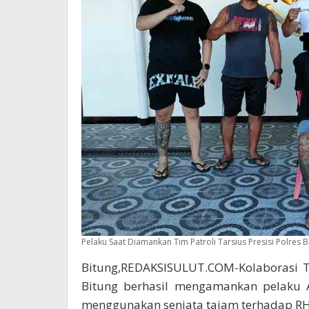
Pelaku Saat Diamankan Tim Patroli Tarsius Presisi Polres B
Bitung,REDAKSISULUT.COM-Kolaborasi Ti
Bitung berhasil mengamankan pelaku A
menggunakan senjata tajam terhadap RH a