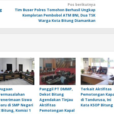
Pos berikutnya
ng
Tim Buser Polres Tomohon Berhasil Ungkap
Komplotan Pembobol ATM BNI, Dua TSK
Warga Kota Bitung Diamankan
Dugaan
Panggil PT DMMP,
Terkait Aktifitas
Permasalahan
Dekot Bitung
Pemotongan Kapa
Penerimaan Siswa
Agendakan Tinjau
di Tandurusa, Ini
Baru di SMP Negeri
Aktifitas
Kata KSOP Bitung
2 Bitung, Komisi 1
Pemotongan Kapal