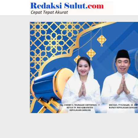
Lewati
ke
konten