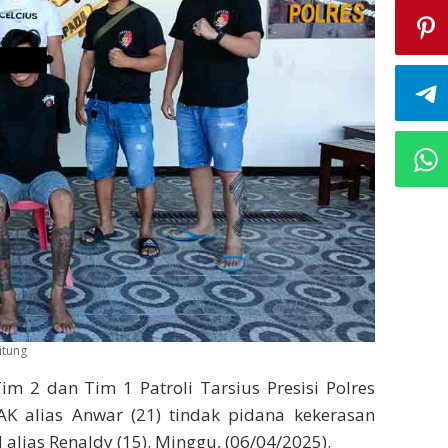
itung
m 2 dan Tim 1 Patroli Tarsius Presisi Polres
K alias Anwar (21) tindak pidana kekerasan
lias Renaldy (15). Minggu, (06/04/2025).