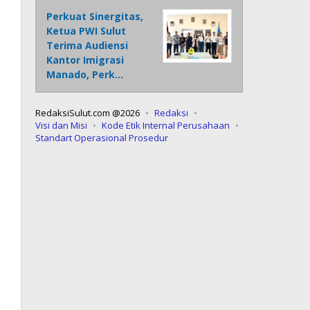
Perkuat Sinergitas,
Ketua PWI Sulut
Terima Audiensi
Kantor Imigrasi
Manado, Perk…
RedaksiSulut.com @2026
Redaksi
Visi dan Misi
Kode Etik Internal Perusahaan
Standart Operasional Prosedur