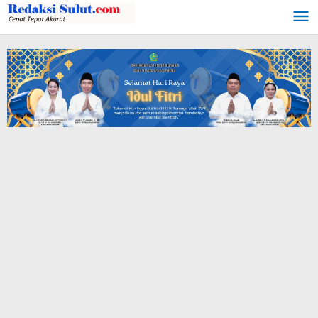
Lewati
ke
konten