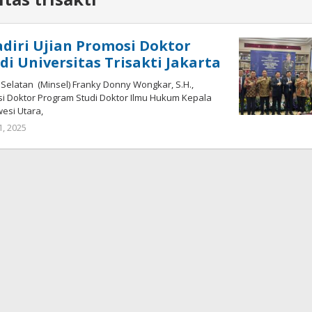
diri Ujian Promosi Doktor
di Universitas Trisakti Jakarta
Selatan (Minsel) Franky Donny Wongkar, S.H.,
si Doktor Program Studi Doktor Ilmu Hukum Kepala
esi Utara,
, 2025
oleh
Donald
Mamoto