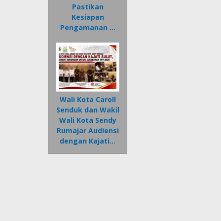
Pastikan
Kesiapan
Pengamanan …
Wali Kota Caroll
Senduk dan Wakil
Wali Kota Sendy
Rumajar Audiensi
dengan Kajati…