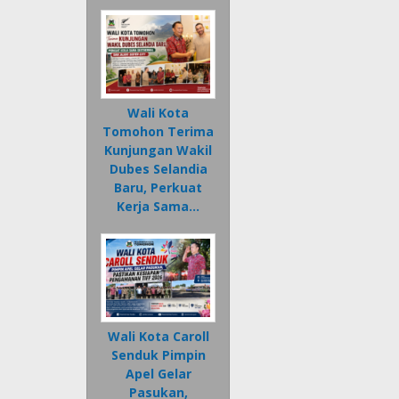
Wali Kota
Tomohon Terima
Kunjungan Wakil
Dubes Selandia
Baru, Perkuat
Kerja Sama…
Wali Kota Caroll
Senduk Pimpin
Apel Gelar
Pasukan,