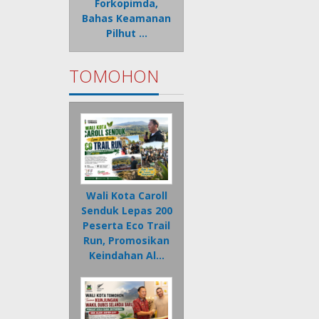
Forkopimda,
Bahas Keamanan
Pilhut …
TOMOHON
Wali Kota Caroll
Senduk Lepas 200
Peserta Eco Trail
Run, Promosikan
Keindahan Al…