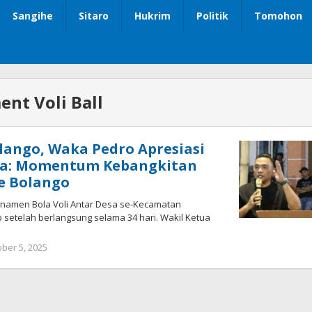
Sangihe
Sitaro
Hukrim
Politik
Tomohon
nt Voli Ball
ango, Waka Pedro Apresiasi
esa: Momentum Kebangkitan
e Bolango
namen Bola Voli Antar Desa se-Kecamatan
p setelah berlangsung selama 34 hari. Wakil Ketua
ber 5, 2025
oleh
Admin
1