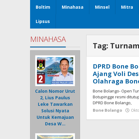
Boltim
Minahasa
Minsel
Mitra
Lipsus
MINAHASA
Tag:
Turname
DPRD Bone Bol
Ajang Voli D
Olahraga Bon
Bone Bolango- Open Tur
Calon Nomor Urut
Botupingge resmi ditutu
2, Lius Paulus
DPRD Bone Bolango,
Leke Tawarkan
Bone Bolango
Okto
Solusi Nyata
Untuk Kemajuan
Desa W…