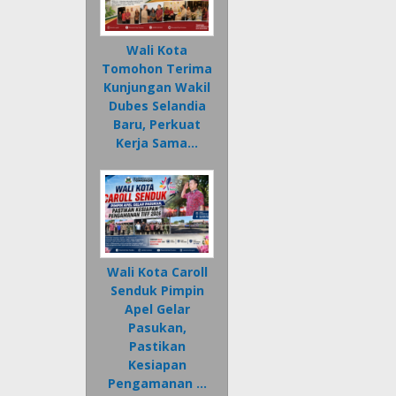
Wali Kota
Tomohon Terima
Kunjungan Wakil
Dubes Selandia
Baru, Perkuat
Kerja Sama…
Wali Kota Caroll
Senduk Pimpin
Apel Gelar
Pasukan,
Pastikan
Kesiapan
Pengamanan …