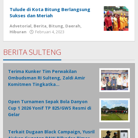
Tamasiro
Tulude di Kota Bitung Berlangsung
Sukses dan Meriah
Advetorial
,
Berita
,
Bitung
,
Daerah
,
Hiburan
Februari 4, 2023
oleh
Wesly
Tamasiro
BERITA SULTENG
Terima Kunker Tim Perwakilan
Ombudsman RI Sulteng, Zaldi Amir
Komitmen Tingkatka…
Open Turnamen Sepak Bola Danyon
Cup 1 2026 Yonif TP 825/GWS Resmi di
Gelar
Terkait Dugaan Black Campaign, Yusril