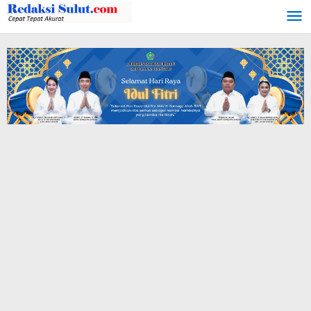
Lewati
ke
konten