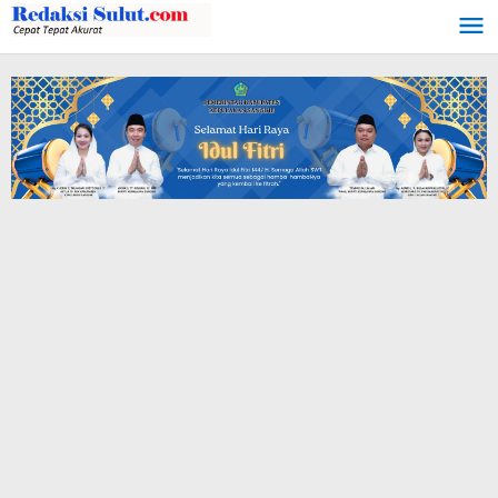
Lewati
ke
konten