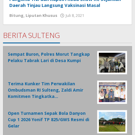
Daerah Tinjau Langsung Vaksinasi Masal
Bitung
,
Liputan Khusus
Juli 8, 2021
oleh
Wesly
Tamasiro
BERITA SULTENG
Sempat Buron, Polres Morut Tangkap
Pelaku Tabrak Lari di Desa Kumpi
Terima Kunker Tim Perwakilan
Ombudsman RI Sulteng, Zaldi Amir
Komitmen Tingkatka…
Open Turnamen Sepak Bola Danyon
Cup 1 2026 Yonif TP 825/GWS Resmi di
Gelar