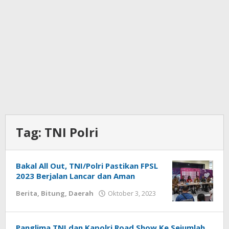
Tag:
TNI Polri
Bakal All Out, TNI/Polri Pastikan FPSL
2023 Berjalan Lancar dan Aman
Berita
,
Bitung
,
Daerah
Oktober 3, 2023
oleh
Wesly
Tamasiro
Panglima TNI dan Kapolri Road Show Ke Sejumlah