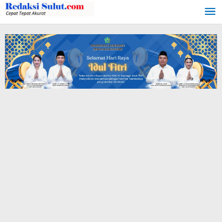
Lewati
ke
konten