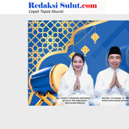
Lewati
ke
konten