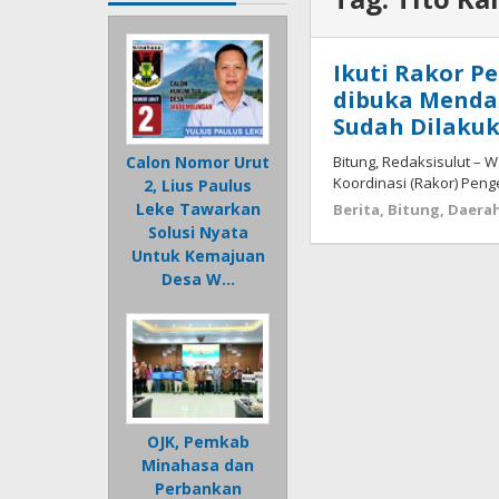
Ikuti Rakor P
dibuka Mendag
Sudah Dilaku
Bitung, Redaksisulut – Wa
Calon Nomor Urut
Koordinasi (Rakor) Penge
2, Lius Paulus
Leke Tawarkan
Berita
,
Bitung
,
Daera
Solusi Nyata
Untuk Kemajuan
Desa W…
OJK, Pemkab
Minahasa dan
Perbankan