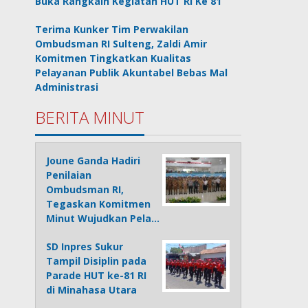
Buka Rangkain Kegiatan HUT RI Ke 81
Terima Kunker Tim Perwakilan
Ombudsman RI Sulteng, Zaldi Amir
Komitmen Tingkatkan Kualitas
Pelayanan Publik Akuntabel Bebas Mal
Administrasi
BERITA MINUT
Joune Ganda Hadiri
Penilaian
Ombudsman RI,
Tegaskan Komitmen
Minut Wujudkan Pela…
SD Inpres Sukur
Tampil Disiplin pada
Parade HUT ke-81 RI
di Minahasa Utara