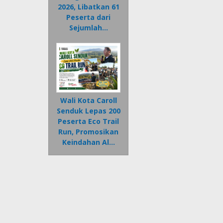
2026, Libatkan 61
Peserta dari
Sejumlah…
Wali Kota Caroll
Senduk Lepas 200
Peserta Eco Trail
Run, Promosikan
Keindahan Al…