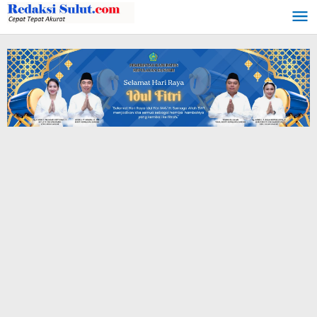
Lewati
ke
konten