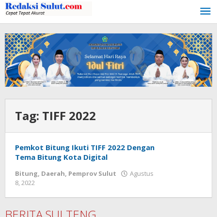
Lewati
ke
konten
Tag:
TIFF 2022
Pemkot Bitung Ikuti TIFF 2022 Dengan
Tema Bitung Kota Digital
Bitung
,
Daerah
,
Pemprov Sulut
Agustus
8, 2022
oleh
Wesly
Tamasiro
BERITA SULTENG