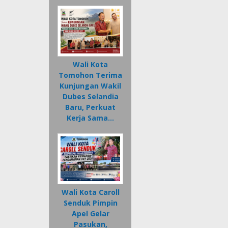
Wali Kota
Tomohon Terima
Kunjungan Wakil
Dubes Selandia
Baru, Perkuat
Kerja Sama…
Wali Kota Caroll
Senduk Pimpin
Apel Gelar
Pasukan,