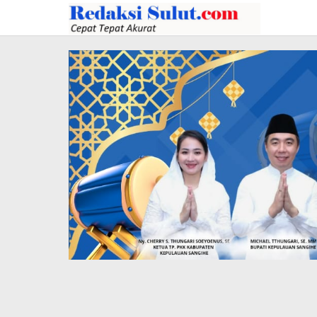
Lewati
ke
konten