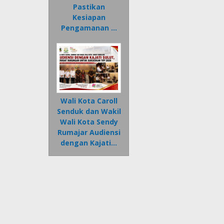
Pastikan
Kesiapan
Pengamanan …
Wali Kota Caroll
Senduk dan Wakil
Wali Kota Sendy
Rumajar Audiensi
dengan Kajati…