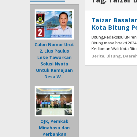
Taizar Basala
Kota Bitung P
Bitung,Redaksisulut-Pe
Bitung masa bhakti 2024 –
Calon Nomor Urut
Kediaman Wali Kota Bitu
2, Lius Paulus
Berita
,
Bitung
,
Daera
Leke Tawarkan
Solusi Nyata
Untuk Kemajuan
Desa W…
OJK, Pemkab
Minahasa dan
Perbankan