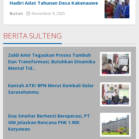
Hadiri Adat Tahunan Desa Kakenauwe
Buton
November 9, 2025
oleh
Ivan
Loho
BERITA SULTENG
Zaldi Amir Tegaskan Proses Tumbuh
Dan Transformasi, Butuhkan Dinamika
Mental Tid…
Kantah ATR/ BPN Morut Kembali Gelar
Sarasehanmu
Dua Smelter Berhenti Beroperasi, PT
GNI Jelaskan Rencana PHK 1.900
Karyawan