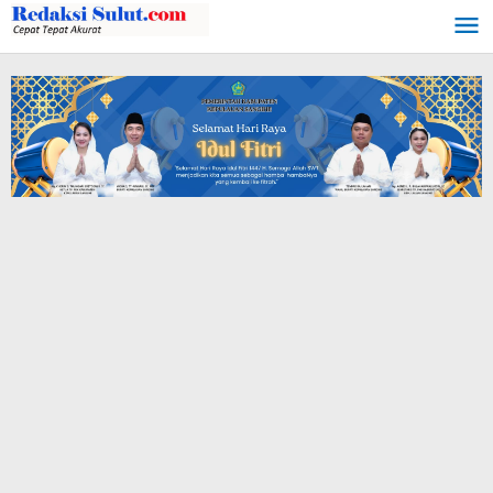
Lewati
ke
konten