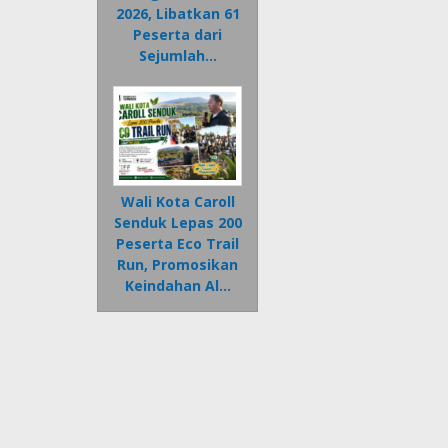
2026, Libatkan 61
Peserta dari
Sejumlah…
Wali Kota Caroll
Senduk Lepas 200
Peserta Eco Trail
Run, Promosikan
Keindahan Al…