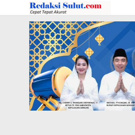
Lewati
ke
konten