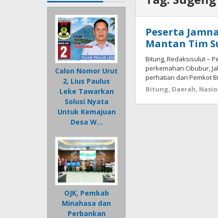
Peserta Jamna
Mantan Tim S
Bitung, Redaksisulut – 
perkemahan Cibubur, Ja
Calon Nomor Urut
perhatian dari Pemkot B
2, Lius Paulus
Bitung
,
Daerah
,
Nasio
Leke Tawarkan
Solusi Nyata
Untuk Kemajuan
Desa W…
OJK, Pemkab
Minahasa dan
Perbankan