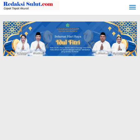
Lewati
ke
konten