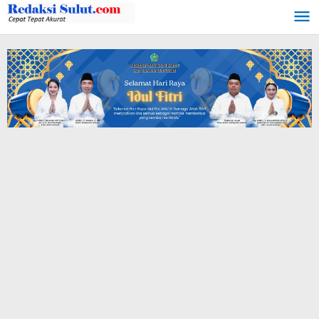
Lewati
ke
konten