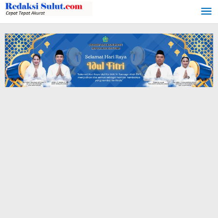
Lewati
ke
konten