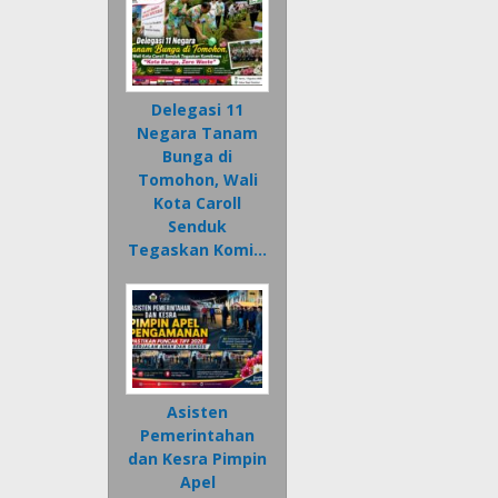
Delegasi 11
Negara Tanam
Bunga di
Tomohon, Wali
Kota Caroll
Senduk
Tegaskan Komi…
Asisten
Pemerintahan
dan Kesra Pimpin
Apel