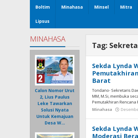
Boltim
Minahasa
Minsel
Mitra
Lipsus
MINAHASA
Tag:
Sekreta
Sekda Lynda 
Pemutakhiran
Barat
Tondano- Sekretaris Da
Calon Nomor Urut
MM, M.Si, membuka seca
2, Lius Paulus
Pemutakhiran Rencana
Leke Tawarkan
Minahasa
Desember
Solusi Nyata
Untuk Kemajuan
Desa W…
Sekda Lynda W
Moderasi Ber