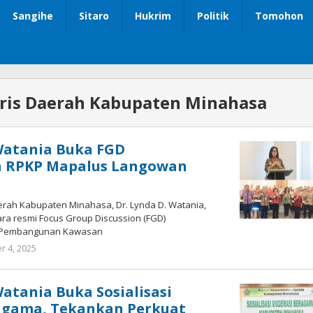
Sangihe
Sitaro
Hukrim
Politik
Tomohon
ris Daerah Kabupaten Minahasa
Watania Buka FGD
 RPKP Mapalus Langowan
erah Kabupaten Minahasa, Dr. Lynda D. Watania,
ra resmi Focus Group Discussion (FGD)
 Pembangunan Kawasan
 4, 2025
oleh
redaksisulut
atania Buka Sosialisasi
agama, Tekankan Perkuat