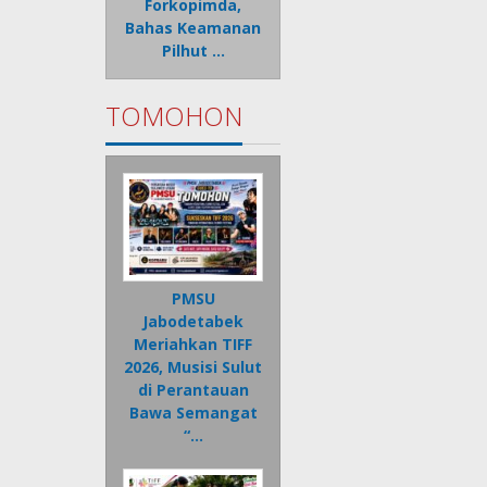
Forkopimda,
Bahas Keamanan
Pilhut …
TOMOHON
PMSU
Jabodetabek
Meriahkan TIFF
2026, Musisi Sulut
di Perantauan
Bawa Semangat
“…