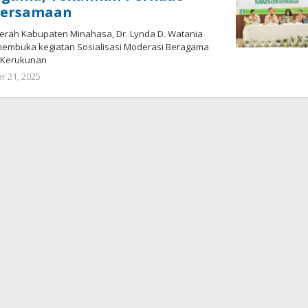
bersamaan
erah Kabupaten Minahasa, Dr. Lynda D. Watania
 membuka kegiatan Sosialisasi Moderasi Beragama
m Kerukunan
 21, 2025
oleh
redaksisulut