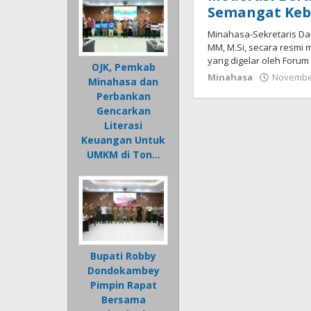
Semangat Ke
Minahasa-Sekretaris Da
MM, M.Si, secara resmi
yang digelar oleh Foru
OJK, Pemkab
Minahasa
November
Minahasa dan
Perbankan
Gencarkan
Literasi
Keuangan Untuk
UMKM di Ton…
Bupati Robby
Dondokambey
Pimpin Rapat
Bersama