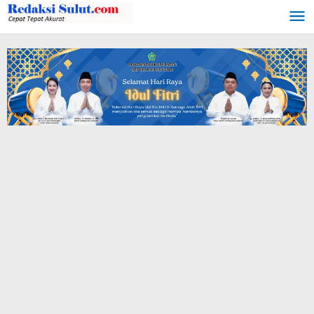
Lewati
ke
konten