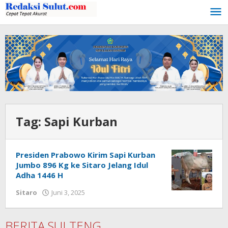
Lewati
ke
konten
Tag:
Sapi Kurban
Presiden Prabowo Kirim Sapi Kurban
Jumbo 896 Kg ke Sitaro Jelang Idul
Adha 1446 H
Sitaro
Juni 3, 2025
oleh
Iskelson
Gahagho
BERITA SULTENG