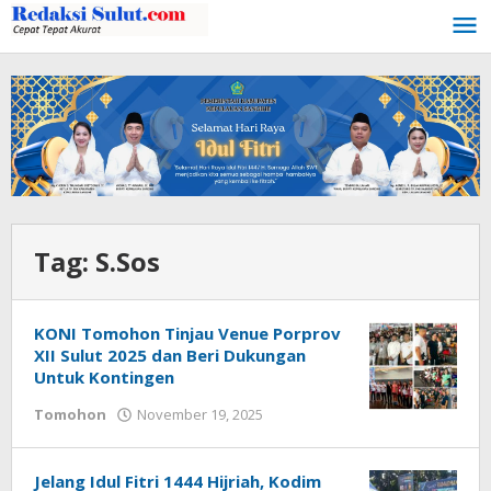
Lewati
ke
konten
Tag:
S.Sos
KONI Tomohon Tinjau Venue Porprov
XII Sulut 2025 dan Beri Dukungan
Untuk Kontingen
Tomohon
November 19, 2025
oleh
Bertje
Rotikan
Jelang Idul Fitri 1444 Hijriah, Kodim