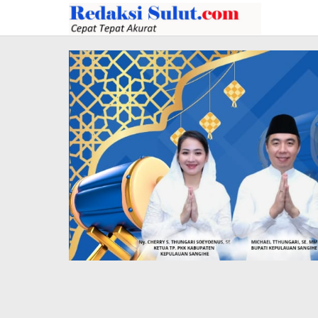
Lewati
ke
konten