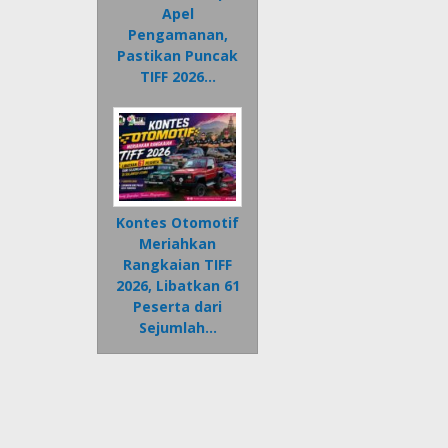
Apel
Pengamanan,
Pastikan Puncak
TIFF 2026…
Kontes Otomotif
Meriahkan
Rangkaian TIFF
2026, Libatkan 61
Peserta dari
Sejumlah…