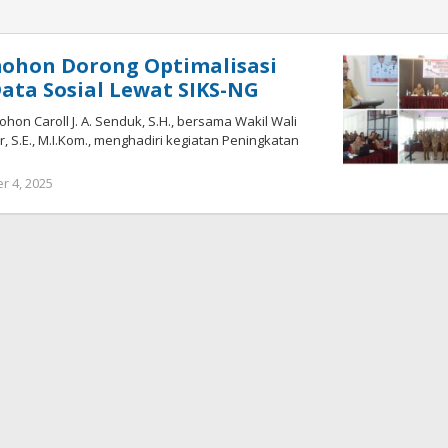
mohon Dorong Optimalisasi
ata Sosial Lewat SIKS-NG
on Caroll J. A. Senduk, S.H., bersama Wakil Wali
, S.E., M.I.Kom., menghadiri kegiatan Peningkatan
 4, 2025
oleh
Bertje
Rotikan