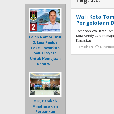
Wali Kota To
Pengelolaan D
Tomohon-Wali Kota Tomoh
Kota Sendy G. A. Rumajar
Calon Nomor Urut
Kapasitas
2, Lius Paulus
Tomohon
November
Leke Tawarkan
Solusi Nyata
Untuk Kemajuan
Desa W…
OJK, Pemkab
Minahasa dan
Perbankan