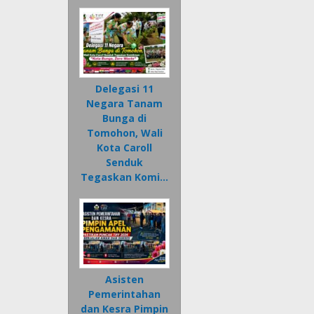
Delegasi 11
Negara Tanam
Bunga di
Tomohon, Wali
Kota Caroll
Senduk
Tegaskan Komi…
Asisten
Pemerintahan
dan Kesra Pimpin