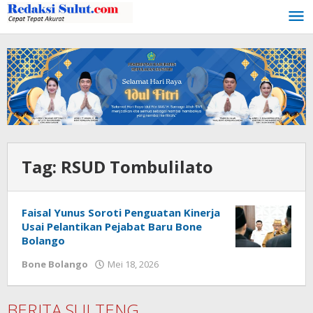
Lewati
ke
konten
Tag:
RSUD Tombulilato
Faisal Yunus Soroti Penguatan Kinerja
Usai Pelantikan Pejabat Baru Bone
Bolango
Bone Bolango
Mei 18, 2026
oleh
Admin
1
BERITA SULTENG