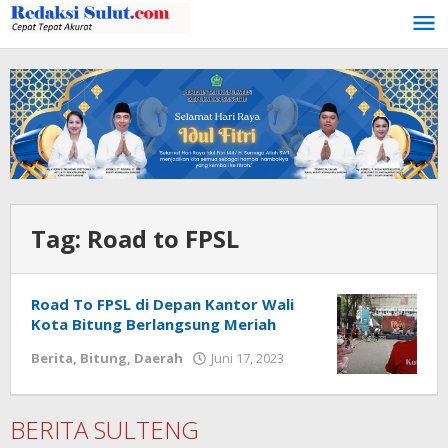
Lewati
ke
konten
Tag:
Road to FPSL
Road To FPSL di Depan Kantor Wali
Kota Bitung Berlangsung Meriah
Berita
,
Bitung
,
Daerah
Juni 17, 2023
oleh
Wesly
Tamasiro
BERITA SULTENG