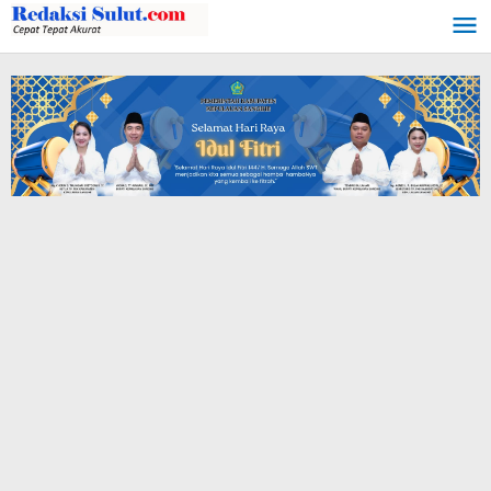
Lewati
ke
konten