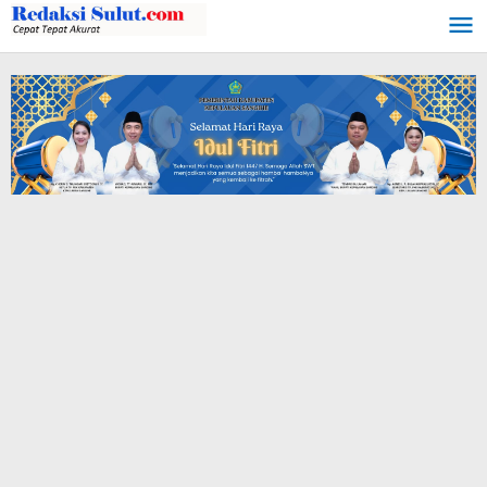
Lewati
ke
konten