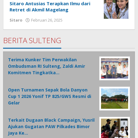
Sitaro Antusias Terapkan Ilmu dari
Retret di Akmil Magelang
Sitaro
Februari 26, 2025
oleh
Iskelson
Gahagho
BERITA SULTENG
Terima Kunker Tim Perwakilan
Ombudsman RI Sulteng, Zaldi Amir
Komitmen Tingkatka…
Open Turnamen Sepak Bola Danyon
Cup 1 2026 Yonif TP 825/GWS Resmi di
Gelar
Terkait Dugaan Black Campaign, Yusril
Ajukan Gugatan PAW Pilkades Bimor
Jaya Ke…