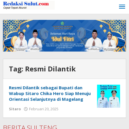
Lewati
ke
konten
Tag:
Resmi Dilantik
Resmi Dilantik sebagai Bupati dan
Wabup Sitaro Chika Hero Siap Menuju
Orientasi Selanjutnya di Magelang
Sitaro
Februari 20, 2025
oleh
Iskelson
Gahagho
BERITA SULTENG