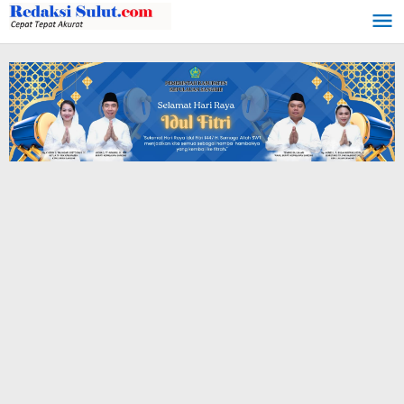
Lewati
ke
konten