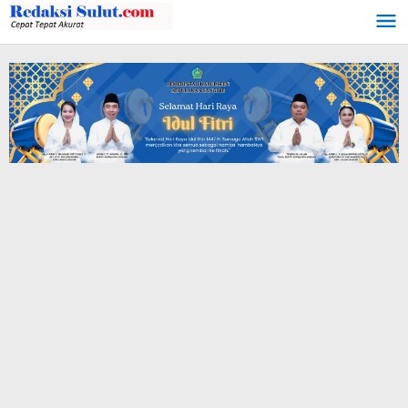
Lewati
ke
konten