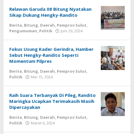
Tamasiro
Relawan Garuda 08 Bitung Nyatakan
Sikap Dukung Hengky-Randito
Berita
,
Bitung
,
Daerah
,
Pemprov Sulut
,
Pengumuman
,
Politik
Juni 29, 2024
oleh
Wesly
Tamasiro
Fokus Usung Kader Gerindra, Hamber
Sebut Hengky-Randito Seperti
Momentum Pilpres
Berita
,
Bitung
,
Daerah
,
Pemprov Sulut
,
Politik
Mei 15, 2024
oleh
Wesly
Tamasiro
Raih Suara Terbanyak Di Pileg, Randito
Maringka Ucapkan Terimakasih Masih
Dipercayakan
Berita
,
Bitung
,
Daerah
,
Pemprov Sulut
,
Politik
Maret 6, 2024
oleh
Wesly