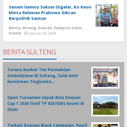
Tamasiro
Senam Gemoy Sukses Digelar, Ko Keon
Minta Relawan Prabowo Gibran
Berpolitik Santun
Berita
,
Bitung
,
Daerah
,
Pemprov Sulut
,
Politik
Januari 26, 2024
oleh
Wesly
Tamasiro
BERITA SULTENG
Terima Kunker Tim Perwakilan
Ombudsman RI Sulteng, Zaldi Amir
Komitmen Tingkatka…
Open Turnamen Sepak Bola Danyon
Cup 1 2026 Yonif TP 825/GWS Resmi di
Gelar
Terkait Dugaan Black Campaign, Yusril