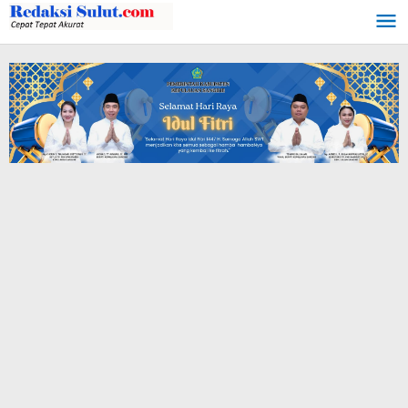
Lewati
ke
konten