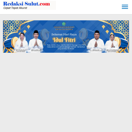
Lewati
ke
konten