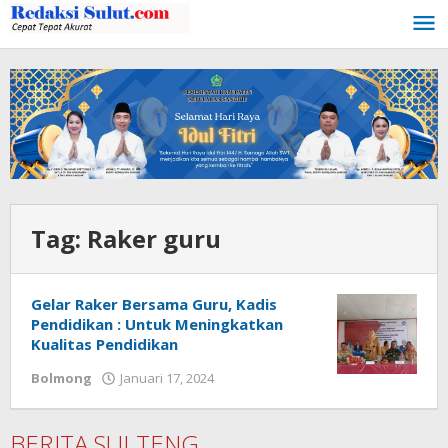
Lewati
ke
konten
Tag:
Raker guru
Gelar Raker Bersama Guru, Kadis
Pendidikan : Untuk Meningkatkan
Kualitas Pendidikan
Bolmong
Januari 17, 2024
oleh
Wandy
Rotu
BERITA SULTENG