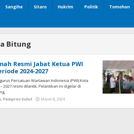
Sangihe
Sitaro
Hukrim
Politik
Tomohon
a Bitung
mah Resmi Jabat Ketua PWI
eriode 2024-2027
ngurus Persatuan Wartawan Indonesia (PWI) Kota
 2027 resmi dilantik. Pelantikan ini digelar di
ng,
h
,
Pemprov Sulut
Maret 8, 2024
oleh
Wesly
Tamasiro