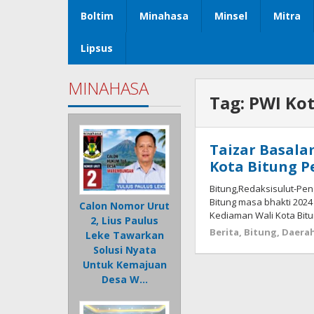
Boltim
Minahasa
Minsel
Mitra
Lipsus
MINAHASA
Tag:
PWI Kot
Taizar Basala
Kota Bitung P
Bitung,Redaksisulut-Pe
Bitung masa bhakti 2024 –
Calon Nomor Urut
Kediaman Wali Kota Bitu
2, Lius Paulus
Berita
,
Bitung
,
Daera
Leke Tawarkan
Solusi Nyata
Untuk Kemajuan
Desa W…