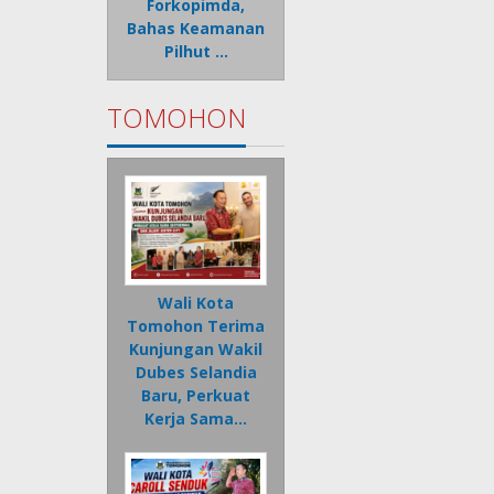
Forkopimda,
Bahas Keamanan
Pilhut …
TOMOHON
Wali Kota
Tomohon Terima
Kunjungan Wakil
Dubes Selandia
Baru, Perkuat
Kerja Sama…