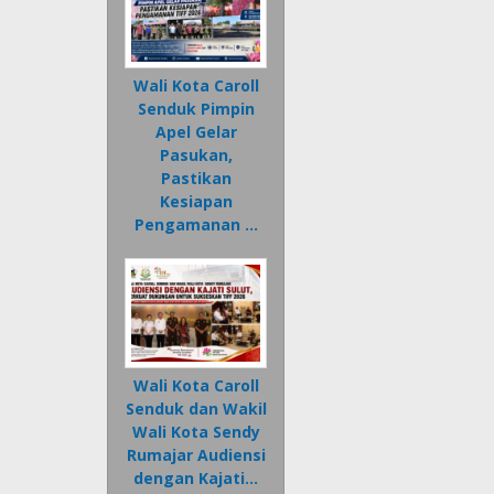
Wali Kota Caroll
Senduk Pimpin
Apel Gelar
Pasukan,
Pastikan
Kesiapan
Pengamanan …
Wali Kota Caroll
Senduk dan Wakil
Wali Kota Sendy
Rumajar Audiensi
dengan Kajati…