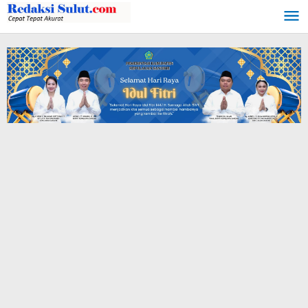
Lewati
ke
konten