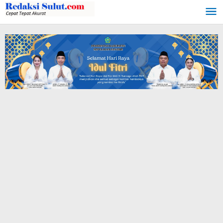
Lewati
ke
konten