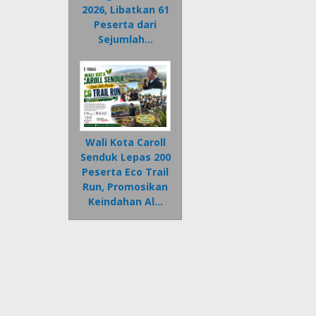
2026, Libatkan 61
Peserta dari
Sejumlah…
Wali Kota Caroll
Senduk Lepas 200
Peserta Eco Trail
Run, Promosikan
Keindahan Al…