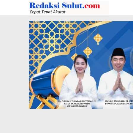
Lewati
ke
konten