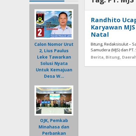
Randhito Uca
Karyawan MJS
Natal
Bitung, Redaksisulut – S
Calon Nomor Urut
Samudera (MJS) dan PT. 
2, Lius Paulus
Leke Tawarkan
Berita
,
Bitung
,
Daera
Solusi Nyata
Untuk Kemajuan
Desa W…
OJK, Pemkab
Minahasa dan
Perbankan