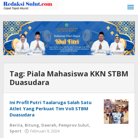
Lewati
ke
konten
Tag:
Piala Mahasiswa KKN STBM
Duasudara
Ini Profil Putri Taalaruga Salah Satu
Atlet Yang Perkuat Tim Voli STBM
Duasudara
Berita
,
Bitung
,
Daerah
,
Pemprov Sulut
,
Sport
Februari 9, 2024
oleh
Wesly