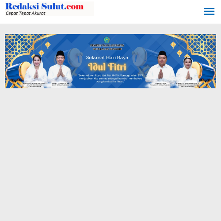
Lewati
ke
konten