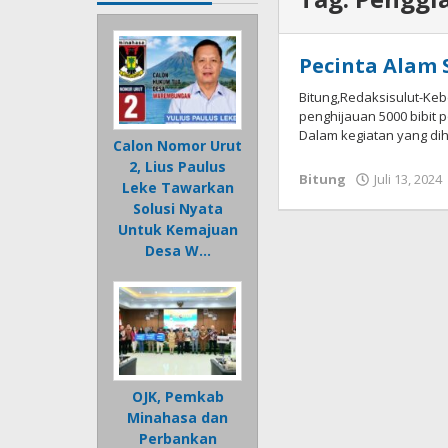
Pecinta Alam 
Bitung,Redaksisulut-Ke
penghijauan 5000 bibit
Dalam kegiatan yang dih
Calon Nomor Urut
2, Lius Paulus
Bitung
Juli 13, 2024
Leke Tawarkan
Solusi Nyata
Untuk Kemajuan
Desa W…
OJK, Pemkab
Minahasa dan
Perbankan