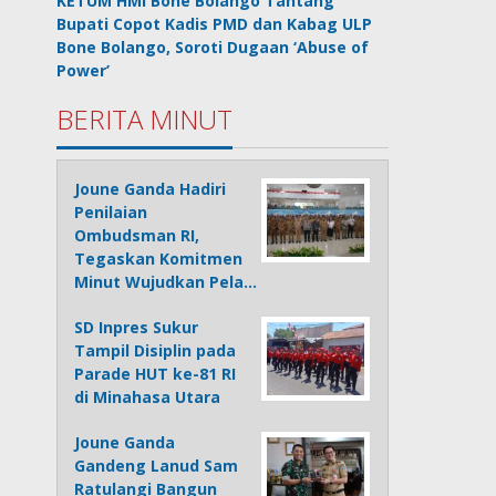
KETUM HMI Bone Bolango Tantang
Bupati Copot Kadis PMD dan Kabag ULP
Bone Bolango, Soroti Dugaan ‘Abuse of
Power’
BERITA MINUT
Joune Ganda Hadiri
Penilaian
Ombudsman RI,
Tegaskan Komitmen
Minut Wujudkan Pela…
SD Inpres Sukur
Tampil Disiplin pada
Parade HUT ke-81 RI
di Minahasa Utara
Joune Ganda
Gandeng Lanud Sam
Ratulangi Bangun