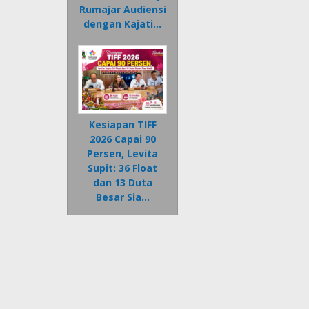
Rumajar Audiensi
dengan Kajati…
Kesiapan TIFF
2026 Capai 90
Persen, Levita
Supit: 36 Float
dan 13 Duta
Besar Sia…