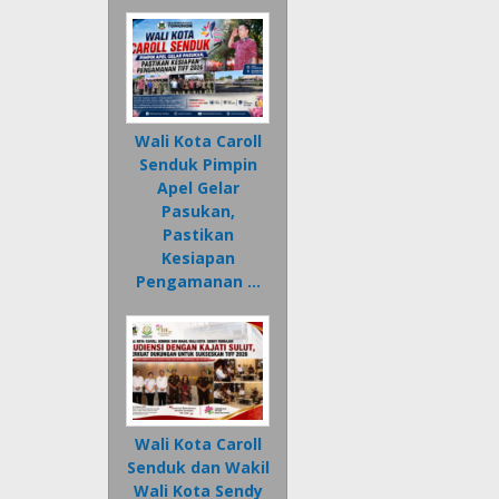
Wali Kota Caroll
Senduk Pimpin
Apel Gelar
Pasukan,
Pastikan
Kesiapan
Pengamanan …
Wali Kota Caroll
Senduk dan Wakil
Wali Kota Sendy