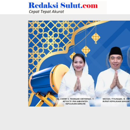
Lewati
ke
konten