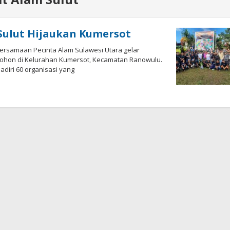
Sulut Hijaukan Kumersot
bersamaan Pecinta Alam Sulawesi Utara gelar
 pohon di Kelurahan Kumersot, Kecamatan Ranowulu.
adiri 60 organisasi yang
oleh
Wesly
Tamasiro