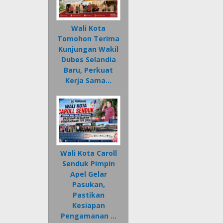
Wali Kota
Tomohon Terima
Kunjungan Wakil
Dubes Selandia
Baru, Perkuat
Kerja Sama…
Wali Kota Caroll
Senduk Pimpin
Apel Gelar
Pasukan,
Pastikan
Kesiapan
Pengamanan …