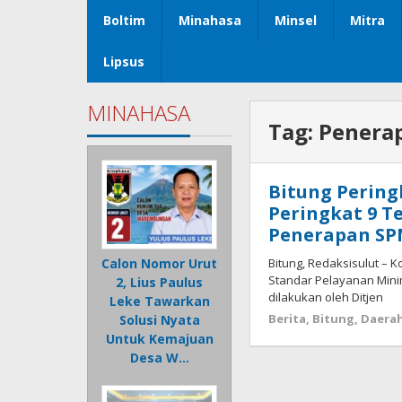
Boltim
Minahasa
Minsel
Mitra
Lipsus
MINAHASA
Tag:
Penera
Bitung Pering
Peringkat 9 T
Penerapan S
Bitung, Redaksisulut – 
Calon Nomor Urut
Standar Pelayanan Mini
2, Lius Paulus
dilakukan oleh Ditjen
Leke Tawarkan
Berita
,
Bitung
,
Daera
Solusi Nyata
Untuk Kemajuan
Desa W…