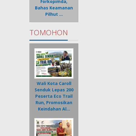
Forkopimda,
Bahas Keamanan
Pilhut …
TOMOHON
Wali Kota Caroll
Senduk Lepas 200
Peserta Eco Trail
Run, Promosikan
Keindahan Al…