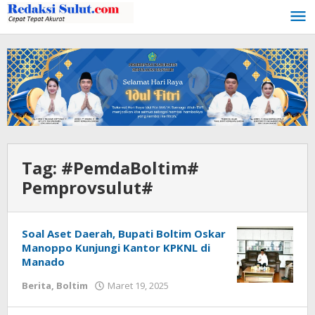
Lewati
ke
konten
Tag:
#PemdaBoltim#
Pemprovsulut#
Soal Aset Daerah, Bupati Boltim Oskar
Manoppo Kunjungi Kantor KPKNL di
Manado
Berita
,
Boltim
Maret 19, 2025
oleh
Susanto
Mamonto