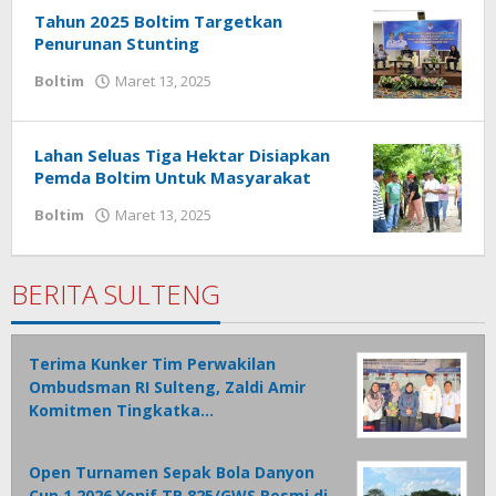
Tahun 2025 Boltim Targetkan
Penurunan Stunting
Boltim
Maret 13, 2025
oleh
Susanto
Mamonto
Lahan Seluas Tiga Hektar Disiapkan
Pemda Boltim Untuk Masyarakat
Boltim
Maret 13, 2025
oleh
Susanto
Mamonto
BERITA SULTENG
Terima Kunker Tim Perwakilan
Ombudsman RI Sulteng, Zaldi Amir
Komitmen Tingkatka…
Open Turnamen Sepak Bola Danyon
Cup 1 2026 Yonif TP 825/GWS Resmi di