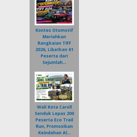
Kontes Otomotif
Meriahkan
Rangkaian TIFF
2026, Libatkan 61
Peserta dari
Sejumlah…
Wali Kota Caroll
Senduk Lepas 200
Peserta Eco Trail
Run, Promosikan
Keindahan Al…