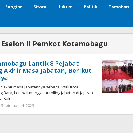
Sangihe
Sitaro
Hukrim
Politik
Tomohon
 Eselon II Pemkot Kotamobagu
amobagu Lantik 8 Pejabat
ng Akhir Masa Jabatan, Berikut
nya
akhir masa jabatannya sebagai Wali Kota
ng Bara, kembali menggelar rolling jabatan di jajaran
. Kali
September 4, 2023
oleh
Wandy
Rotu