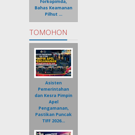
Forkopimda,
Bahas Keamanan
Pilhut …
TOMOHON
Asisten
Pemerintahan
dan Kesra Pimpin
Apel
Pengamanan,
Pastikan Puncak
TIFF 2026…