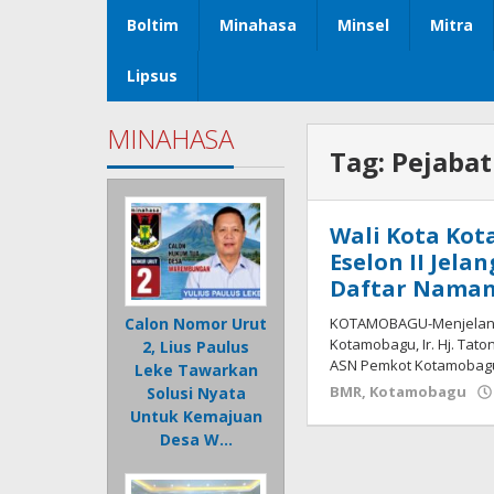
Boltim
Minahasa
Minsel
Mitra
Lipsus
MINAHASA
Tag:
Pejabat
Wali Kota Kot
Eselon II Jela
Daftar Nama
KOTAMOBAGU-Menjelang 
Calon Nomor Urut
Kotamobagu, Ir. Hj. Tato
2, Lius Paulus
ASN Pemkot Kotamobagu
Leke Tawarkan
BMR
,
Kotamobagu
Solusi Nyata
Untuk Kemajuan
Desa W…