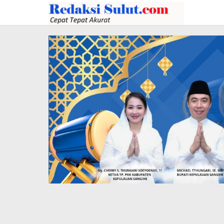
Lewati
ke
konten