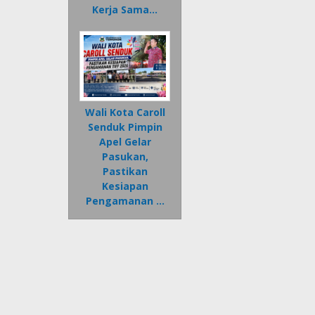
Kerja Sama…
Wali Kota Caroll
Senduk Pimpin
Apel Gelar
Pasukan,
Pastikan
Kesiapan
Pengamanan …