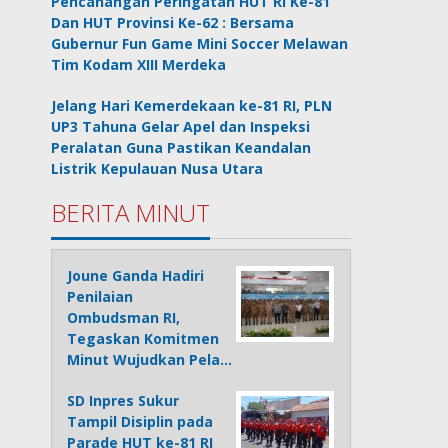
Pencanangan Peringatan HUT RI Ke-81
Dan HUT Provinsi Ke-62 : Bersama
Gubernur Fun Game Mini Soccer Melawan
Tim Kodam XIII Merdeka
Jelang Hari Kemerdekaan ke-81 RI, PLN
UP3 Tahuna Gelar Apel dan Inspeksi
Peralatan Guna Pastikan Keandalan
Listrik Kepulauan Nusa Utara
BERITA MINUT
Joune Ganda Hadiri
Penilaian
Ombudsman RI,
Tegaskan Komitmen
Minut Wujudkan Pela…
SD Inpres Sukur
Tampil Disiplin pada
Parade HUT ke-81 RI