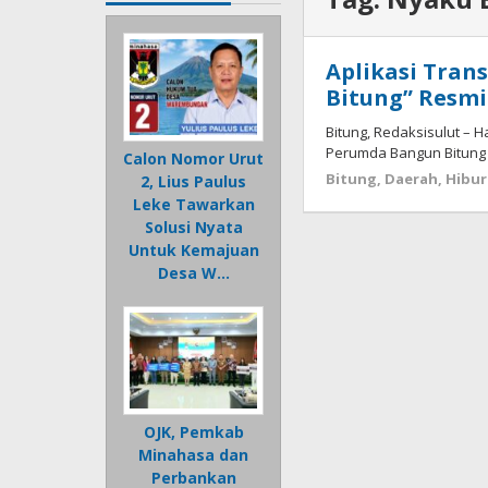
Aplikasi Tran
Bitung” Resmi
Bitung, Redaksisulut – H
Perumda Bangun Bitung k
Calon Nomor Urut
Bitung
,
Daerah
,
Hibu
2, Lius Paulus
Leke Tawarkan
Solusi Nyata
Untuk Kemajuan
Desa W…
OJK, Pemkab
Minahasa dan
Perbankan