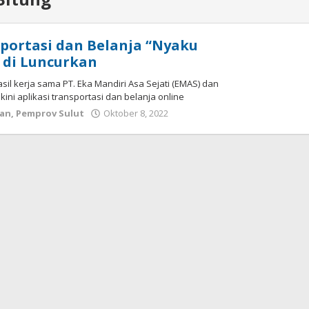
sportasi dan Belanja “Nyaku
 di Luncurkan
asil kerja sama PT. Eka Mandiri Asa Sejati (EMAS) dan
ini aplikasi transportasi dan belanja online
ran
,
Pemprov Sulut
Oktober 8, 2022
oleh
Wesly
Tamasiro