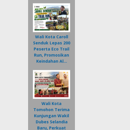
Wali Kota Caroll
Senduk Lepas 200
Peserta Eco Trail
Run, Promosikan
Keindahan Al…
Wali Kota
Tomohon Terima
Kunjungan Wakil
Dubes Selandia
Baru, Perkuat