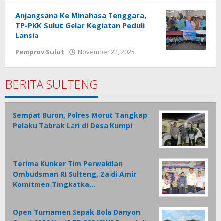
Mopatu
Anjangsana Ke Minahasa Tenggara,
TP-PKK Sulut Gelar Kegiatan Peduli
Lansia
Pemprov Sulut
November 22, 2025
oleh
Jamal
Mopatu
BERITA SULTENG
Sempat Buron, Polres Morut Tangkap
Pelaku Tabrak Lari di Desa Kumpi
Terima Kunker Tim Perwakilan
Ombudsman RI Sulteng, Zaldi Amir
Komitmen Tingkatka…
Open Turnamen Sepak Bola Danyon