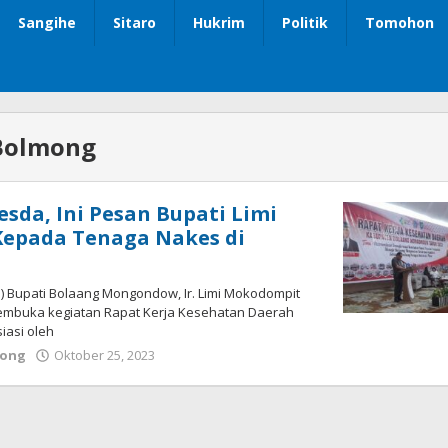
Sangihe
Sitaro
Hukrim
Politik
Tomohon
Bolmong
esda, Ini Pesan Bupati Limi
epada Tenaga Nakes di
) Bupati Bolaang Mongondow, Ir. Limi Mokodompit
embuka kegiatan Rapat Kerja Kesehatan Daerah
siasi oleh
mong
Oktober 25, 2023
oleh
Wandy
Rotu