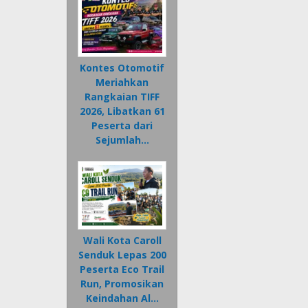
Kontes Otomotif
Meriahkan
Rangkaian TIFF
2026, Libatkan 61
Peserta dari
Sejumlah…
Wali Kota Caroll
Senduk Lepas 200
Peserta Eco Trail
Run, Promosikan
Keindahan Al…