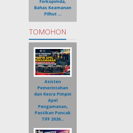
Forkopimda,
Bahas Keamanan
Pilhut …
TOMOHON
Asisten
Pemerintahan
dan Kesra Pimpin
Apel
Pengamanan,
Pastikan Puncak
TIFF 2026…