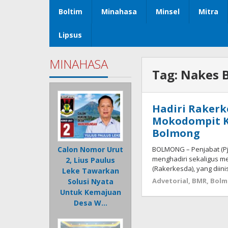
Boltim
Minahasa
Minsel
Mitra
Lipsus
MINAHASA
Tag:
Nakes 
Hadiri Rakerk
Mokodompit K
Bolmong
BOLMONG – Penjabat (Pj
Calon Nomor Urut
menghadiri sekaligus m
2, Lius Paulus
(Rakerkesda), yang diini
Leke Tawarkan
Advetorial
,
BMR
,
Bol
Solusi Nyata
Untuk Kemajuan
Desa W…